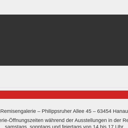
Remisengalerie – Philippsruher Allee 45 – 63454 Hanau
erie-Öffnungszeiten während der Ausstellungen in der Re
samstags, sonntags und feiertags von 14 bis 17 Uhr