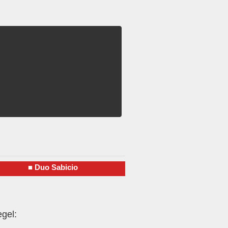
■
Duo Sabicio
gel: