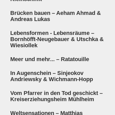
Historie
Brücken bauen – Aeham Ahmad &
Impressum
Andreas Lukas
Mitglieder-Info
Lebensformen - Lebensräume –
Sonderpreis Kultur
Bornhöfft-Neugebauer & Utschka &
Veranstaltungen
Wiesiollek
Aktuell
Meer und mehr... – Ratatouille
Regelmäßig
In Augenschein – Sinjeokov
Jahresüberblick
Andriewsky & Wichmann-Hopp
Archiv
Vom Pfarrer in den Tod geschickt –
Remisengalerie
Kreiserziehungsheim Mühlheim
Räumlichkeiten
Weltsensationen – Matthias