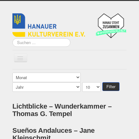
Suchen
...
Home
Filter
Über uns
Lichtblicke – Wunderkammer –
Vorstand
Thomas G. Tempel
Künstler*innen der
Remise
Sueños Andaluces – Jane
Grundsatzprogramm
Kleinschmit