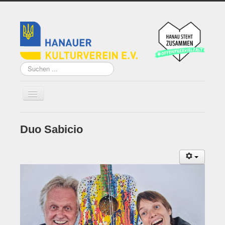
Suchen
...
Duo Sabicio
Home
Über uns
Vorstand
Künstler*innen der
Remise
Grundsatzprogramm