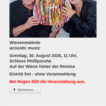
Historie
Impressum
Mitglieder-Info
Sonderpreis Kultur
Veranstaltungen
Wiesenmatinée
acoustic music
Aktuell
Sonntag, 30. August 2026, 11 Uhr,
Regelmäßig
Schloss Phillipsruhe
Auf der Wiese hinter der Remise
Jahresüberblick
Eintritt frei - ohne Voranmeldung
Archiv
Bei Regen fällt die Veranstaltung aus.
Remisengalerie
Weiterlesen ...
Räumlichkeiten