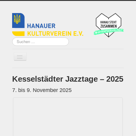
Suchen
...
Kesselstädter Jazztage – 2025
Home
Über uns
7. bis 9. November 2025
Vorstand
Künstler*innen der
Remise
Grundsatzprogramm