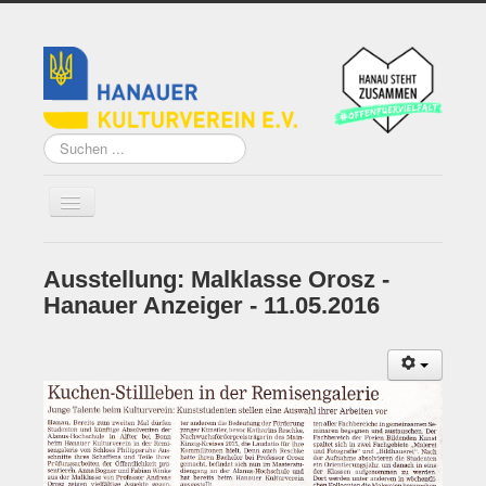
Suchen
...
Ausstellung: Malklasse Orosz -
Home
Hanauer Anzeiger - 11.05.2016
Über uns
Vorstand
Künstler*innen der
Remise
Grundsatzprogramm