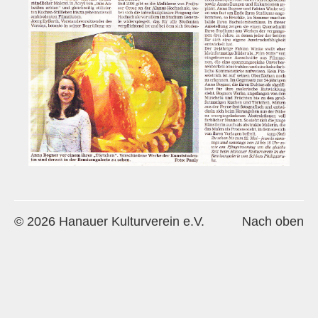
Historie
Impressum
Mitglieder-Info
Sonderpreis Kultur
Veranstaltungen
Aktuell
Regelmäßig
Jahresüberblick
© 2026 Hanauer Kulturverein e.V.
Nach oben
Archiv
Remisengalerie
Räumlichkeiten