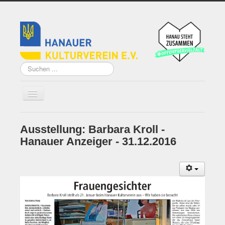
Suchen
...
Ausstellung: Barbara Kroll -
Home
Hanauer Anzeiger - 31.12.2016
Über uns
Vorstand
Künstler*innen der
Remise
Grundsatzprogramm