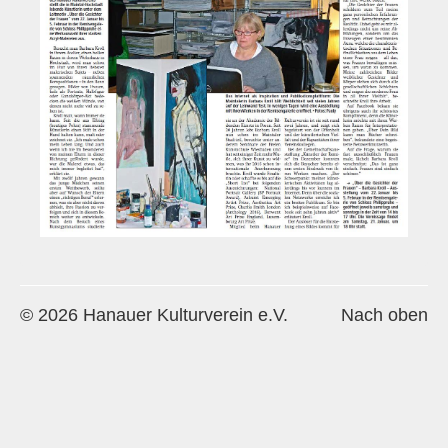
Historie
Impressum
Mitglieder-Info
Sonderpreis Kultur
Veranstaltungen
Aktuell
Regelmäßig
Jahresüberblick
© 2026 Hanauer Kulturverein e.V.
Nach oben
Archiv
Remisengalerie
Räumlichkeiten