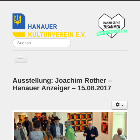
Suchen
...
Ausstellung: Joachim Rother –
Home
Hanauer Anzeiger – 15.08.2017
Über uns
Vorstand
Künstler*innen der
Remise
Grundsatzprogramm