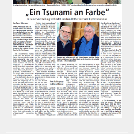
Historie
Impressum
Mitglieder-Info
Sonderpreis Kultur
Veranstaltungen
Aktuell
Regelmäßig
Jahresüberblick
Archiv
Remisengalerie
Räumlichkeiten