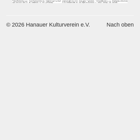
Historie
Impressum
© 2026 Hanauer Kulturverein e.V.
Nach oben
Mitglieder-Info
Sonderpreis Kultur
Veranstaltungen
Aktuell
Regelmäßig
Jahresüberblick
Archiv
Remisengalerie
Räumlichkeiten