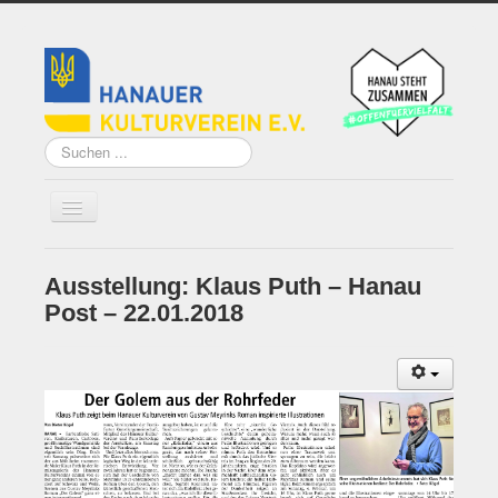
Suchen
...
Ausstellung: Klaus Puth – Hanau
Home
Post – 22.01.2018
Über uns
Vorstand
Künstler*innen der
Remise
Grundsatzprogramm