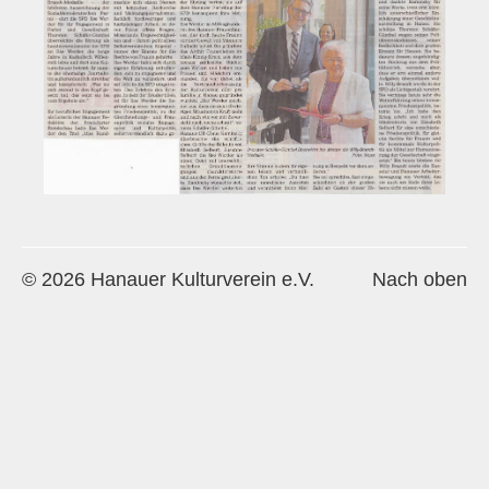
Historie
Impressum
Mitglieder-Info
Sonderpreis Kultur
Veranstaltungen
Aktuell
© 2026 Hanauer Kulturverein e.V.
Nach oben
Regelmäßig
Jahresüberblick
Archiv
Remisengalerie
Räumlichkeiten