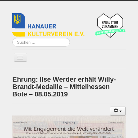
Suchen
...
Ehrung: Ilse Werder erhält Willy-
Home
Brandt-Medaille – Mittelhessen
Über uns
Bote – 08.05.2019
Vorstand
Künstler*innen der
Remise
Grundsatzprogramm