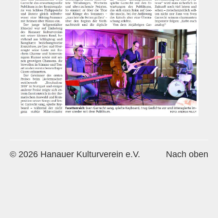
Historie
Impressum
Mitglieder-Info
Sonderpreis Kultur
Veranstaltungen
Aktuell
Regelmäßig
Jahresüberblick
© 2026 Hanauer Kulturverein e.V.
Nach oben
Archiv
Remisengalerie
Räumlichkeiten