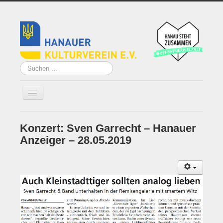
Suchen
...
Konzert: Sven Garrecht – Hanauer
Home
Anzeiger – 28.05.2019
Über uns
Vorstand
Künstler*innen der
Remise
Grundsatzprogramm