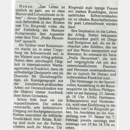
Historie
Impressum
Mitglieder-Info
Sonderpreis Kultur
Veranstaltungen
Aktuell
Regelmäßig
Jahresüberblick
Archiv
Remisengalerie
Räumlichkeiten