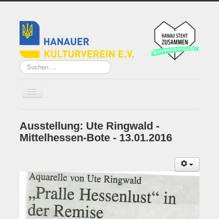
Suchen
...
Ausstellung: Ute Ringwald -
Home
Mittelhessen-Bote - 13.01.2016
Über uns
Vorstand
Künstler*innen der
Remise
Grundsatzprogramm