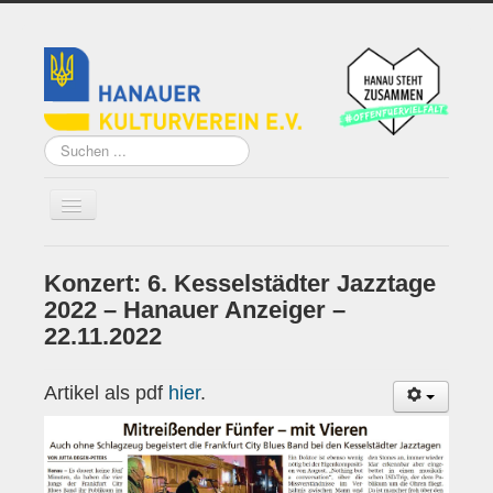
Suchen
...
Konzert: 6. Kesselstädter Jazztage
Home
2022 – Hanauer Anzeiger –
Über uns
22.11.2022
Vorstand
Artikel als pdf
hier
.
Künstler*innen der
Remise
Grundsatzprogramm