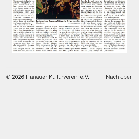
Historie
Impressum
Mitglieder-Info
Sonderpreis Kultur
Veranstaltungen
Aktuell
© 2026 Hanauer Kulturverein e.V.
Nach oben
Regelmäßig
Jahresüberblick
Archiv
Remisengalerie
Räumlichkeiten