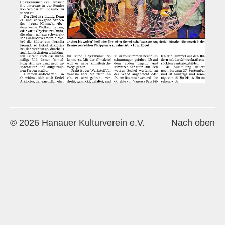
Historie
Impressum
Mitglieder-Info
Sonderpreis Kultur
Veranstaltungen
Aktuell
© 2026 Hanauer Kulturverein e.V.
Nach oben
Regelmäßig
Jahresüberblick
Archiv
Remisengalerie
Räumlichkeiten