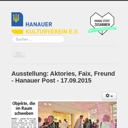
Suchen
...
Ausstellung: Aktories, Faix, Freund
Home
- Hanauer Post - 17.09.2015
Über uns
Vorstand
Künstler*innen der
Remise
Grundsatzprogramm