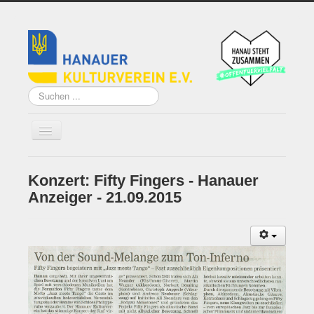
Suchen
...
Konzert: Fifty Fingers - Hanauer
Home
Anzeiger - 21.09.2015
Über uns
Vorstand
Künstler*innen der
Remise
Grundsatzprogramm