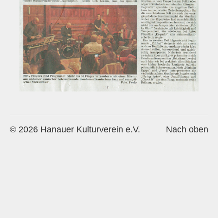
Historie
Impressum
Mitglieder-Info
Sonderpreis Kultur
Veranstaltungen
Aktuell
Regelmäßig
© 2026 Hanauer Kulturverein e.V.
Nach oben
Jahresüberblick
Archiv
Remisengalerie
Räumlichkeiten