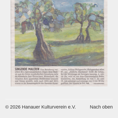
Historie
Impressum
Mitglieder-Info
Sonderpreis Kultur
Veranstaltungen
Aktuell
Regelmäßig
Jahresüberblick
Archiv
Remisengalerie
© 2026 Hanauer Kulturverein e.V.
Nach oben
Räumlichkeiten