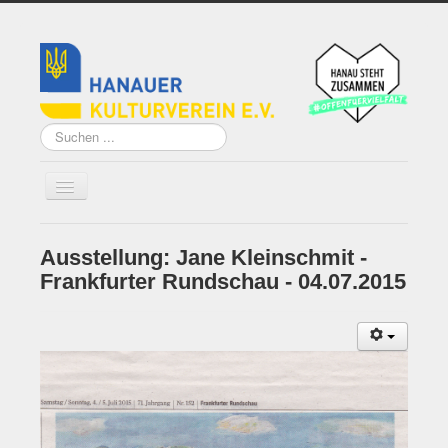
Suchen
...
Ausstellung: Jane Kleinschmit -
Home
Frankfurter Rundschau - 04.07.2015
Über uns
Vorstand
Künstler*innen der
Remise
Grundsatzprogramm