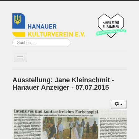
Suchen
...
Ausstellung: Jane Kleinschmit -
Home
Hanauer Anzeiger - 07.07.2015
Über uns
Vorstand
Künstler*innen der
Remise
Grundsatzprogramm