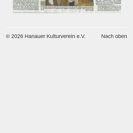
Historie
Impressum
Mitglieder-Info
© 2026 Hanauer Kulturverein e.V.
Nach oben
Sonderpreis Kultur
Veranstaltungen
Aktuell
Regelmäßig
Jahresüberblick
Archiv
Remisengalerie
Räumlichkeiten