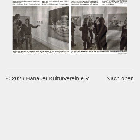
Historie
Impressum
Mitglieder-Info
Sonderpreis Kultur
Veranstaltungen
Aktuell
© 2026 Hanauer Kulturverein e.V.
Nach oben
Regelmäßig
Jahresüberblick
Archiv
Remisengalerie
Räumlichkeiten