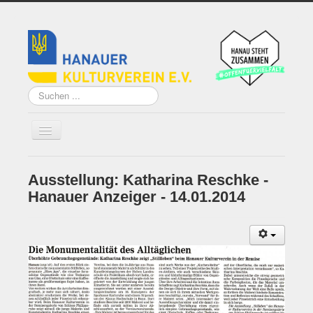
Suchen
...
Ausstellung: Katharina Reschke -
Home
Hanauer Anzeiger - 14.01.2014
Über uns
Vorstand
Künstler*innen der
Remise
Grundsatzprogramm