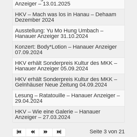
Anzeiger – 13.01.2025
Historie
HKV – Mach was los in Hanau – Dehaam
Impressum
Dezember 2024
Mitglieder-Info
Ausstellung: Yu Mo Hung Umbach –
Hanauer Anzeiger 31.10.2024
Sonderpreis Kultur
Konzert: Body*Lotion – Hanauer Anzeiger
Veranstaltungen
07.09.2024
HKV erhält Sonderpreis Kultur des MKK –
Aktuell
Hanauer Anzeiger 05.09.2024
Regelmäßig
HKV erhält Sonderpreis Kultur des MKK –
Gelnhäuser Neue Zeitung 04.09.2024
Jahresüberblick
Lesung – Ratatouille – Hanauer Anzeiger –
Archiv
29.04.2024
HKV – Wie eine Galerie – Hanauer
Remisengalerie
Anzeiger – 27.03.2024
Räumlichkeiten
Seite 3 von 21