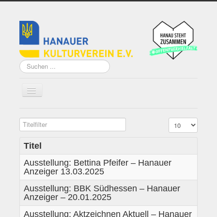
Suchen
...
Titelfilter
Anzeige #
Home
Über uns
Titel
Ausstellung: Bettina Pfeifer – Hanauer
Vorstand
Anzeiger 13.03.2025
Künstler*innen der
Ausstellung: BBK Südhessen – Hanauer
Remise
Anzeiger – 20.01.2025
Grundsatzprogramm
Ausstellung: Aktzeichnen Aktuell – Hanauer