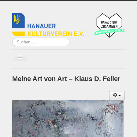
Suchen
...
Meine Art von Art – Klaus D. Feller
Home
Über uns
Vorstand
Künstler*innen der
Remise
Grundsatzprogramm