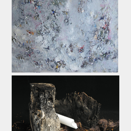
Historie
Impressum
Mitglieder-Info
Sonderpreis Kultur
Veranstaltungen
Aktuell
Regelmäßig
Jahresüberblick
Archiv
Remisengalerie
Räumlichkeiten