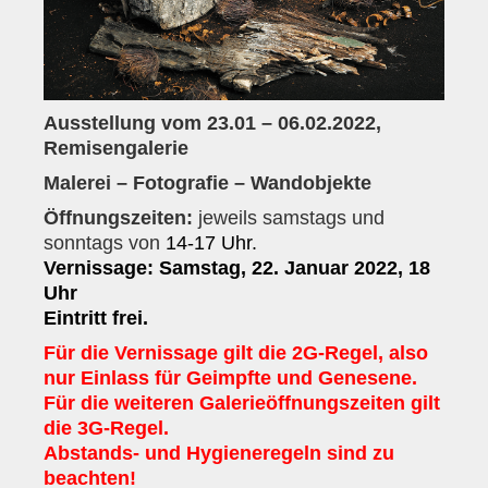
Anfahrt
Presse
Kontakt
Ausstellung vom 23.01 – 06.02.2022,
Anschrift
Remisengalerie
Malerei – Fotografie – Wandobjekte
Kontaktpersonen
Öffnungszeiten:
jeweils samstags und
Mitglied werden
sonntags von
14-17
Uhr
.
Bewerbungen
Vernissage:
Samstag, 22. Januar 2022, 18
Uhr
Bankverbindung
Eintritt frei.
Bildergalerie
Für die Vernissage gilt die 2G-Regel, also
nur Einlass für Geimpfte und Genesene.
Für die weiteren Galerieöffnungszeiten gilt
die 3G-Regel.
Abstands- und Hygieneregeln sind zu
beachten!