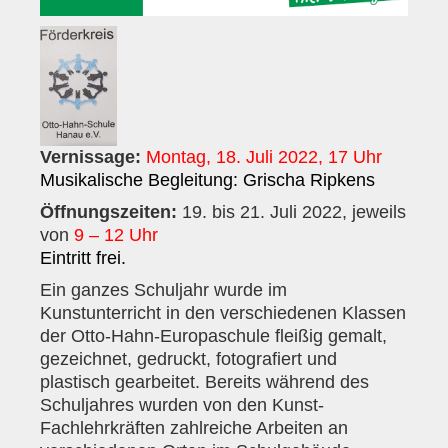
Anfahrt
Presse
Kontakt
Anschrift
Vernissage:
Montag, 18. Juli 2022, 17 Uhr
Kontaktpersonen
Musikalische Begleitung: Grischa Ripkens
Mitglied werden
Öffnungszeiten:
19. bis 21. Juli 2022, jeweils
von
9 – 12 Uhr
Bewerbungen
Eintritt frei.
Bankverbindung
Ein ganzes Schuljahr wurde im
Kunstunterricht in den verschiedenen Klassen
Bildergalerie
der Otto-Hahn-Europaschule fleißig gemalt,
gezeichnet, gedruckt, fotografiert und
plastisch gearbeitet. Bereits während des
Schuljahres wurden von den Kunst-
Fachlehrkräften zahlreiche Arbeiten an