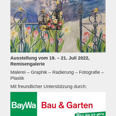
Historie
Impressum
Mitglieder-Info
Sonderpreis Kultur
Veranstaltungen
Aktuell
Ausstellung vom 19. – 21. Juli 2022,
Remisengalerie
Regelmäßig
Malerei – Graphik – Radierung – Fotografie –
Jahresüberblick
Plastik
Archiv
Mit freundlicher Unterstützung durch:
Remisengalerie
Räumlichkeiten