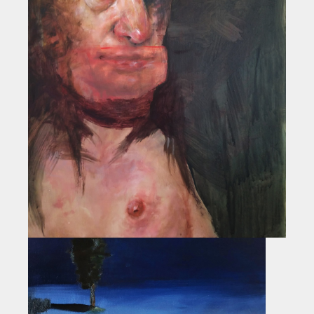
Historie
Impressum
Mitglieder-Info
Sonderpreis Kultur
Veranstaltungen
Aktuell
Regelmäßig
Jahresüberblick
Archiv
Remisengalerie
Räumlichkeiten