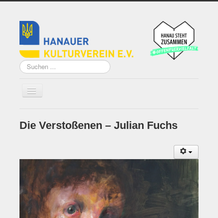
Suchen
...
Die Verstoßenen – Julian Fuchs
Home
Über uns
Vorstand
Künstler*innen der
Remise
Grundsatzprogramm