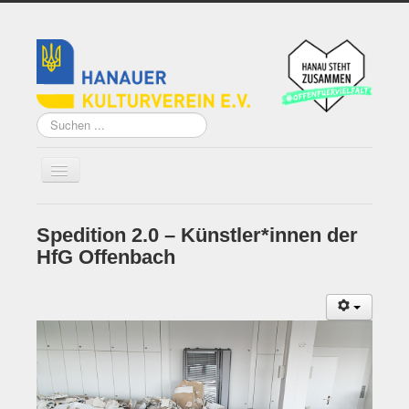
Suchen
...
Spedition 2.0 – Künstler*innen der
Home
HfG Offenbach
Über uns
Vorstand
Künstler*innen der
Remise
Grundsatzprogramm