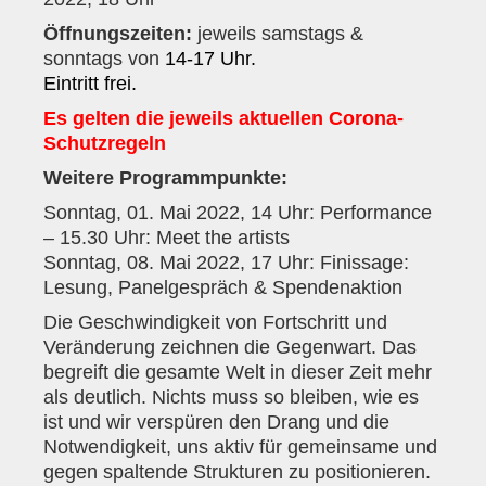
Anfahrt
Öffnungszeiten:
jeweils samstags &
Presse
sonntags von
14-17
Uhr
.
Eintritt frei.
Kontakt
Es gelten die jeweils aktuellen Corona-
Schutzregeln
Anschrift
Weitere Programmpunkte:
Kontaktpersonen
Sonntag, 01. Mai 2022, 14 Uhr: Performance
Mitglied werden
– 15.30 Uhr: Meet the artists
Bewerbungen
Sonntag, 08. Mai 2022, 17 Uhr: Finissage:
Lesung, Panelgespräch & Spendenaktion
Bankverbindung
Die Geschwindigkeit von Fortschritt und
Bildergalerie
Veränderung zeichnen die Gegenwart. Das
begreift die gesamte Welt in dieser Zeit mehr
als deutlich. Nichts muss so bleiben, wie es
ist und wir verspüren den Drang und die
Notwendigkeit, uns aktiv für gemeinsame und
gegen spaltende Strukturen zu positionieren.