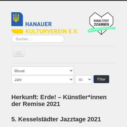
Suchen
...
Home
Filter
Über uns
Herkunft: Erde! – Künstler*innen
Vorstand
der Remise 2021
Künstler*innen der
Remise
5. Kesselstädter Jazztage 2021
Grundsatzprogramm