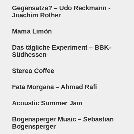
Historie
Gegensätze? – Udo Reckmann -
Joachim Rother
Impressum
Mitglieder-Info
Mama Limòn
Sonderpreis Kultur
Das tägliche Experiment – BBK-
Veranstaltungen
Südhessen
Aktuell
Stereo Coffee
Regelmäßig
Fata Morgana – Ahmad Rafi
Jahresüberblick
Archiv
Acoustic Summer Jam
Remisengalerie
Bogensperger Music – Sebastian
Bogensperger
Räumlichkeiten